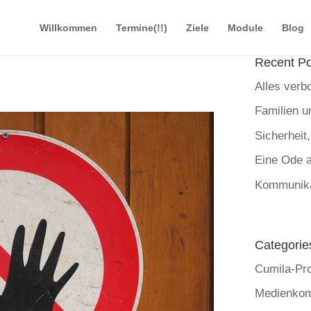
Willkommen
Termine(!!)
Ziele
Module
Blog
Recent Po
Alles verb
Familien u
Sicherheit
Eine Ode a
Kommunika
Categorie
Cumila-Pro
Medienko